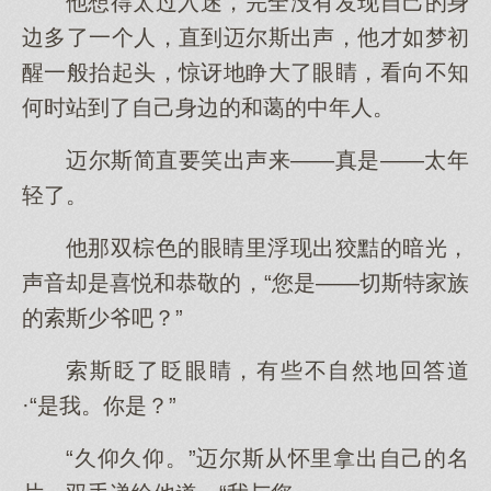
他想得太过入迷，完全没有发现自己的身
边多了一个人，直到迈尔斯出声，他才如梦初
醒一般抬起头，惊讶地睁大了眼睛，看向不知
何时站到了自己身边的和蔼的中年人。
迈尔斯简直要笑出声来——真是——太年
轻了。
他那双棕色的眼睛里浮现出狡黠的暗光，
声音却是喜悦和恭敬的，“您是——切斯特家族
的索斯少爷吧？”
索斯眨了眨眼睛，有些不自然地回答道
·“是我。你是？”
“久仰久仰。”迈尔斯从怀里拿出自己的名