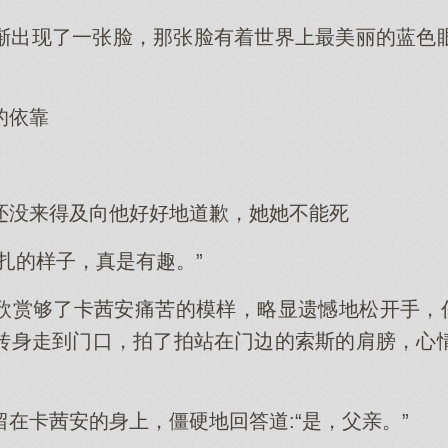
渐出现了一张脸，那张脸有着世界上最美丽的蓝色
的依靠
还没来得及向他好好地道歉，她她不能死
扎的样子，真是有趣。”
欣赏够了卡茜安痛苦的模样，略显遗憾地松开手，任
转身走到门口，拍了拍站在门边的索斯的肩膀，心
在卡茜安的身上，僵硬地回答道:“是，父亲。”