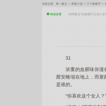
当前位置:
第一版主
>
高辣小说
>
三十枚银币
>
阅读
设置
（推荐配合 快捷键[F11] 进
31
浓重的血腥味弥漫
茜安蜷缩在地上，而塞
是谁的。
“你喜欢这个女人？