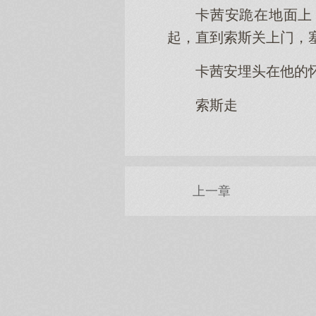
卡茜安跪在地面上
起，直到索斯关上门，
卡茜安埋头在他的
索斯走
上一章