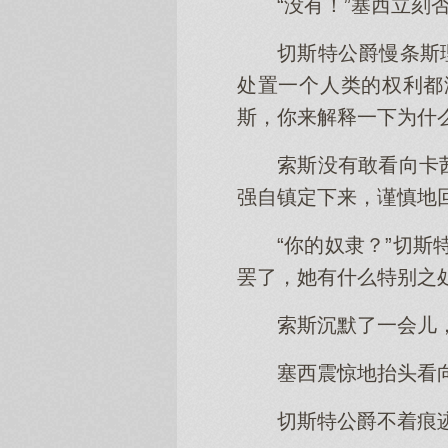
“没有！”塞西立刻
切斯特公爵慢条斯
处置一个人类的权利都
斯，你来解释一下为什
索斯没有敢看向卡
强自镇定下来，谨慎地回
“你的奴隶？”切
罢了，她有什么特别之处
索斯沉默了一会儿，
塞西震惊地抬头看
切斯特公爵不着痕