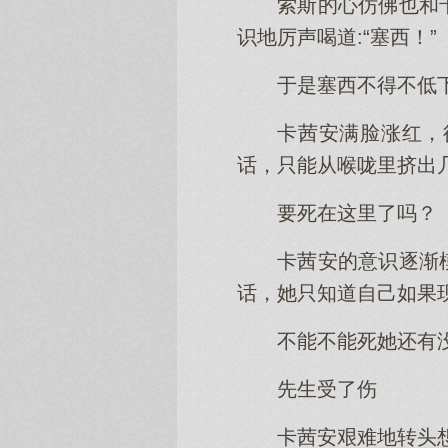
索斯的心仿佛也和
识地厉声喝道:“塞西！”
于是塞西不得不低
卡茜安满脸涨红，
话，只能从喉咙里挤出
要死在这里了吗？
卡茜安的意识逐渐
话，她只知道自己如果
不能不能死她还有
先生受了伤
卡茜安艰难地转头