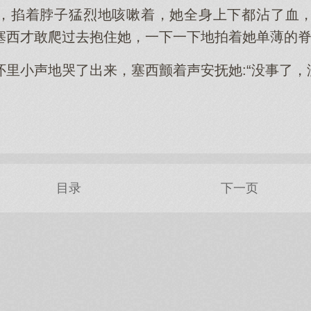
，掐着脖子猛烈地咳嗽着，她全身上下都沾了血
塞西才敢爬过去抱住她，一下一下地拍着她单薄的
怀里小声地哭了出来，塞西颤着声安抚她:“没事了，
目录
下一页