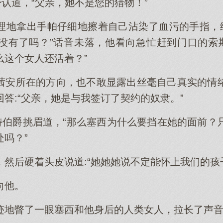
否认道，“父亲，她不是您的猎物！”
理地拿出手帕仔细地擦着自己沾染了血污的手指，继
没有了吗？”话音未落，他看向急忙赶到门口的索斯
么这个女人还活着？”
茜安所在的方向，也不敢显露出丝毫自己真实的情
答:“父亲，她是与我签订了契约的奴隶。”
斯特伯爵挑眉道，“那么塞西为什么要挡在她的面前？
吗？”
然后硬着头皮说道:“她她她说不定能怀上我们的孩
向他。
迹地瞥了一眼塞西和他身后的人类女人，拉长了声音，