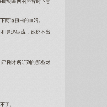
在听到塞西的声音时下意
留下两道扭曲的血污。
泪和鼻涕纵流，她说不出
自己刚才所听到的那些对
动不了。