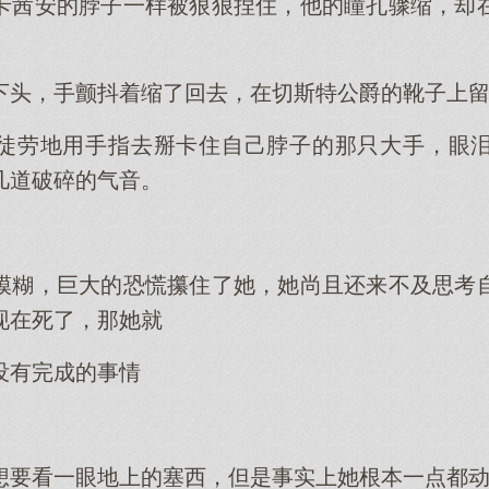
卡茜安的脖子一样被狠狠捏住，他的瞳孔骤缩，却
下头，手颤抖着缩了回去，在切斯特公爵的靴子上
徒劳地用手指去掰卡住自己脖子的那只大手，眼
几道破碎的气音。
模糊，巨大的恐慌攥住了她，她尚且还来不及思考
现在死了，那她就
没有完成的事情
想要看一眼地上的塞西，但是事实上她根本一点都