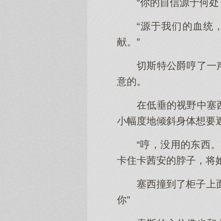
“你的自信源于何处
“源于我们的血统
献。”
切斯特公爵哼了一
意的。
在低垂的视野中塞
小幅度地倾斜身体想要遮
“哼，没用的东西
卡住卡茜安的脖子，将
塞西撞到了柜子上
你”