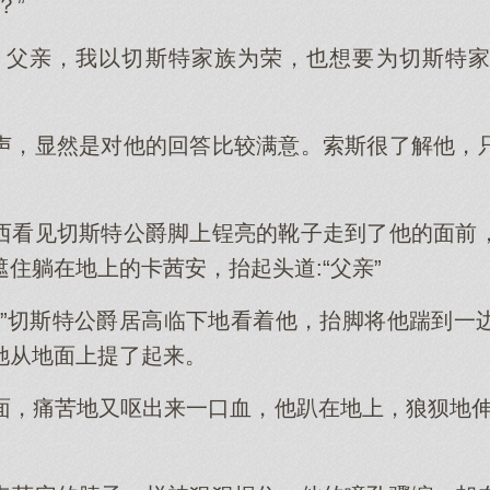
？”
，父亲，我以切斯特家族为荣，也想要为切斯特
声，显然是对他的回答比较满意。索斯很了解他，
西看见切斯特公爵脚上锃亮的靴子走到了他的面前
住躺在地上的卡茜安，抬起头道:“父亲”
。”切斯特公爵居高临下地看着他，抬脚将他踹到一
她从地面上提了起来。
面，痛苦地又呕出来一口血，他趴在地上，狼狈地伸