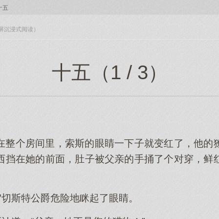
十五
入全屏沉浸式阅读）
十五（1 / 3）
在整个房间里，索斯的眼睛一下子就变红了，他的
西挡在她的前面，肚子被父亲的手捅了个对穿，鲜
”切斯特公爵危险地眯起了眼睛。