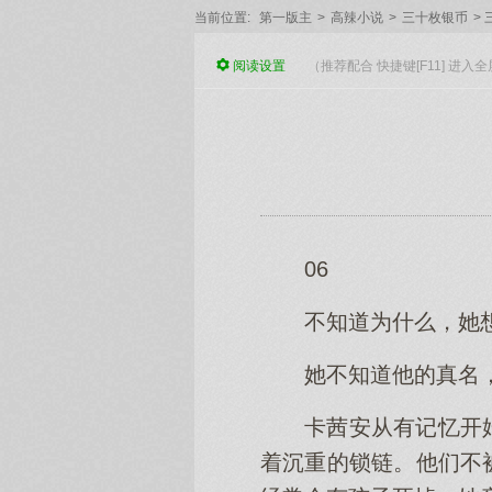
当前位置:
第一版主
>
高辣小说
>
三十枚银币
>
阅读
设置
（推荐配合 快捷键[F11] 进
06
不知道为什么，她想
她不知道他的真名，
卡茜安从有记忆开
着沉重的锁链。他们不