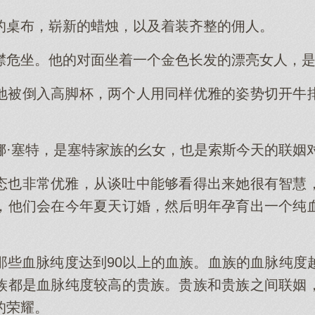
的桌布，崭新的蜡烛，以及着装齐整的佣人。
襟危坐。他的对面坐着一个金色长发的漂亮女人，
地被倒入高脚杯，两个人用同样优雅的姿势切开牛
娜·塞特，是塞特家族的幺女，也是索斯今天的联姻
态也非常优雅，从谈吐中能够看得出来她很有智慧
，他们会在今年夏天订婚，然后明年孕育出一个纯
那些血脉纯度达到90以上的血族。血族的血脉纯度
族都是血脉纯度较高的贵族。贵族和贵族之间联姻
的荣耀。