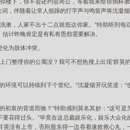
到你楼下，你不会还约会周公，等着我来给你倒杯漱
er念词，伴随着让常人烦躁的打字声与鸣笛声将沈凝
紧洗漱，人家不出十二点就抵达你家。”特助听到电
，估计昨晚肯定是有私有恩怨需要解决。
进化为肢体冲突。
司上门整理你的公寓没？我可不想热搜上出现‘群英的
净的环境可以持续到下个世纪。”沈凝烟开玩笑道：“
艺的初衷的背道而驰？”特助感到莫名其妙：“这可是
不要花得过头。”毕竟在这总裁娱乐化，娱乐大众化
群英没有上市，否则股东得一边吞着速效救心丸，