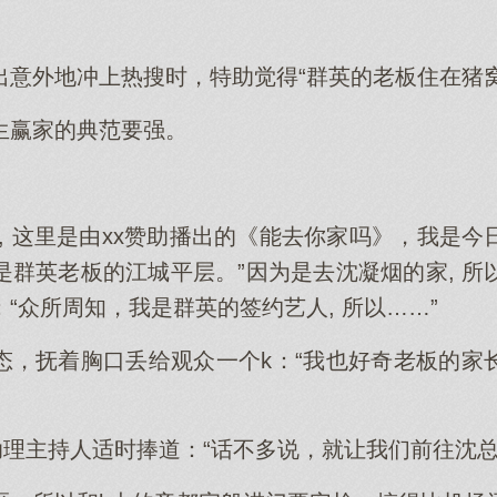
出意外地冲上热搜时，特助觉得“群英的老板住在猪
生赢家的典范要强。
, 这里是由xx赞助播出的《能去你家吗》，我是
是群英老板的江城平层。”因为是去沈凝烟的家, 所
“众所周知，我是群英的签约艺人, 所以……”
态，抚着胸口丢给观众一个k：“我也好奇老板的家
助理主持人适时捧道：“话不多说，就让我们前往沈总