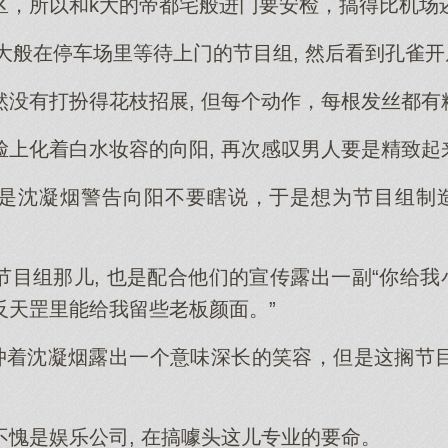
区，所以和k大的帝都宅般进门要安检，搞得比机场
k大般在停车场里等待上门的节目组, 然后看到孔雀
然没有打扮得花枝招展, 但每个动作，每根发丝都有
脸上化着白水妆容的向阳, 再次感叹男人要是精致起
是沈凝烟警告向阳不要瞎说，于是想为节目组制造
目组那儿, 也是配合他们的宣传露出一副“你给我
反天罡里能给我留些老板颜面。”
阳冲着沈凝烟露出一个意味深长的笑容，但是这搁节
不愧是娱乐公司, 在搞噱头这儿专业的要命。