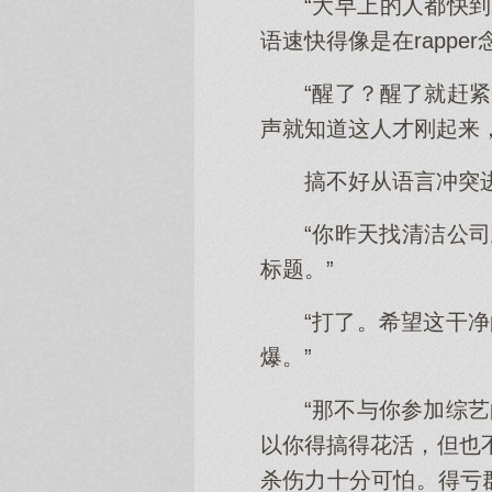
“大早上的人都快
语速快得像是在rapp
“醒了？醒了就赶
声就知道这人才刚起来
搞不好从语言冲突
“你昨天找清洁公
标题。”
“打了。希望这干
爆。”
“那不与你参加综
以你得搞得花活，但也
杀伤力十分可怕。得亏