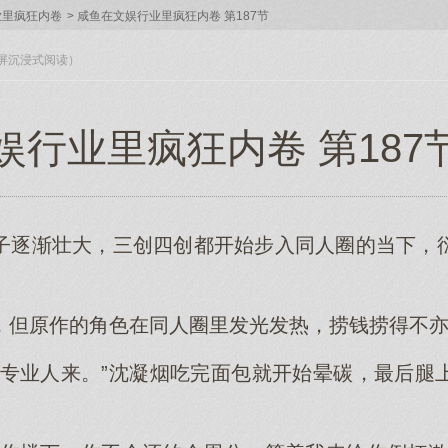
业里疯狂内卷
>
咸鱼在文娱行业里疯狂内卷 第187节
入全屏沉浸式阅读）
行业里疯狂内卷 第187节（
子逐渐壮大，三创四创都开始步入同人圈的当下，
。
，但原作的角色在同人圈里发光发热，捞钱捞得不
让专业人来。”沈凝烟吃完面包就开始晕碳，最后腿