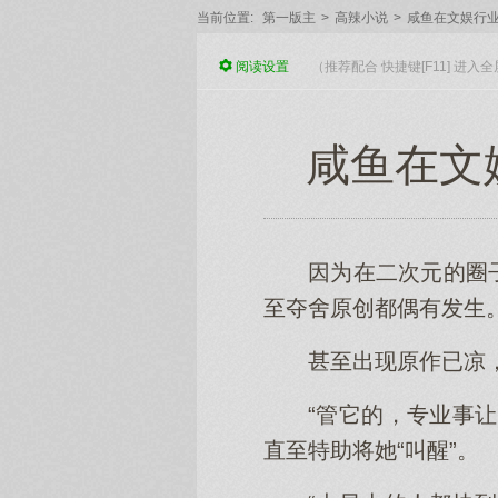
当前位置:
第一版主
>
高辣小说
>
咸鱼在文娱行
阅读
设置
（推荐配合 快捷键[F11] 进
咸鱼在文娱
因为在二次元的圈
至夺舍原创都偶有发生
甚至出现原作已凉
“管它的，专业事
直至特助将她“叫醒”。