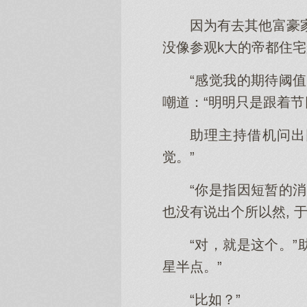
因为有去其他富豪家
没像参观k大的帝都住
“感觉我的期待阈
嘲道：“明明只是跟着节
助理主持借机问出
觉。”
“你是指因短暂的
也没有说出个所以然, 
“对，就是这个。”
星半点。”
“比如？”