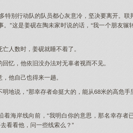
很多特别行动队的队员都心灰意冷，坚决要离开。联
事。”这是姜砚在陶未家时说的话，“我一个朋友辗
死亡人数时，姜砚就睡不着了。
的回忆，他依旧没办法对无辜者视而不见。
意，他自己也得来一趟。
不明地说，“那幸存者命挺大的，能从68米的高危手
沿着海岸线向前，“我明白你的意思，那名幸存者
要去看看他，问一些线索么？”