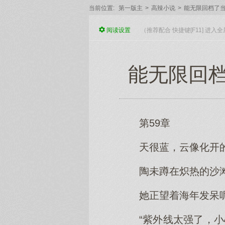
当前位置:
第一版主
>
高辣小说
>
能无限回档了
阅读
设置
（推荐配合 快捷键[F11] 进
能无限回档了
第59章
天很蓝，云像化开
陶未蹲在炽热的沙
她正望着海年发呆
“紫外线太强了，