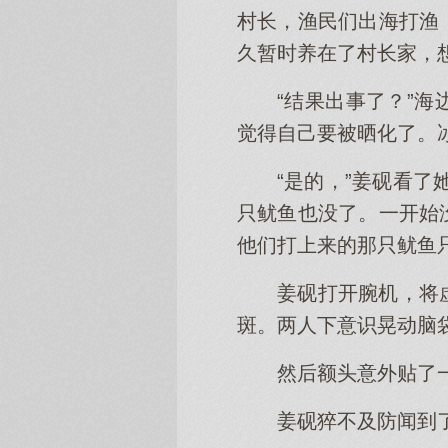
村长，渔民们出海打渔
久暂时养在了村长家，
“结果出事了？”
觉得自己要被晒化了。
“是的，”姜砚看
只鱿鱼也没了。一开始
他们打上来的那只鱿鱼
姜砚打开腕机，将
斑。两人下意识晃动脑
然后额头意外贴了
姜砚猝不及防闻到