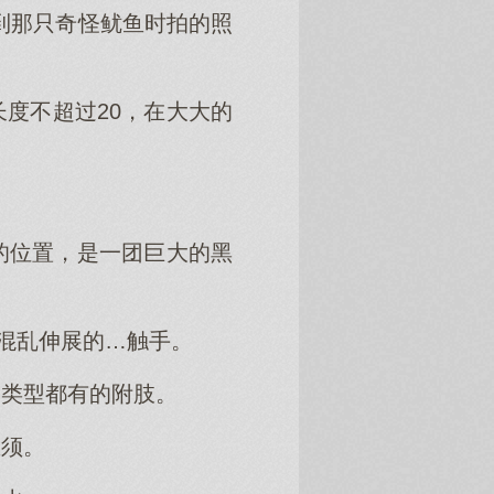
到那只奇怪鱿鱼时拍的照
度不超过20，在大大的
的位置，是一团巨大的黑
遭混乱伸展的…触手。
种类型都有的附肢。
鱼须。