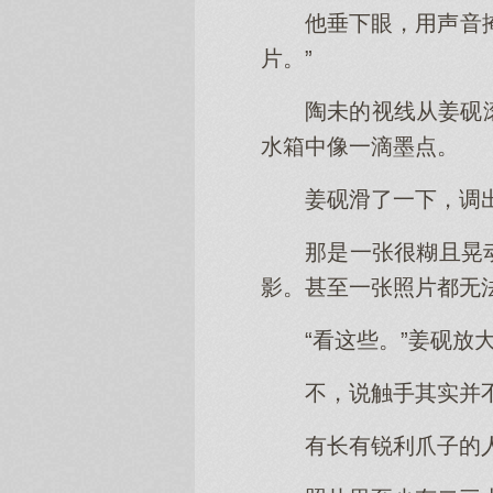
他垂下眼，用声音
片。”
陶未的视线从姜砚
水箱中像一滴墨点。
姜砚滑了一下，调
那是一张很糊且晃
影。甚至一张照片都无
“看这些。”姜砚
不，说触手其实并
有长有锐利爪子的