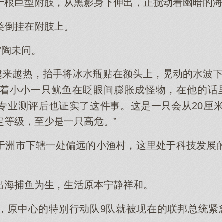
十根巨型附肢，从黑影身下伸出，正搅动着幽暗的
类倒挂在附肢上。
”陶未问。
得越来越热，抬手将冰水瓶贴在额头上，晃动的水波下
着小小一只鱿鱼在眨眼间膨胀成怪物，在他的话里这
专业测评后也证实了这件事。这是一只会从20厘米
定等级，至少是一只高危。”
于洲市下辖一处偏远的小渔村，这里处于科技发展
出海捕鱼为生，生活原本宁静祥和。
，原中心的特别行动队9队就被现在的联邦总统紧