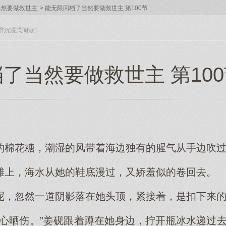
当然要做救世主
>
能无限回档了当然要做救世主 第100节
入全屏沉浸式阅读）
当然要做救世主 第100节
的棉花糖，潮湿的风带着海边独有的腥气从手边吹
滩上，海水从她的鞋底漫过，又娇羞似的卷回去。
呢，忽然一道阴影落在她头顶，紧接着，是扣下来
小心晒伤。”姜砚跟着蹲在她身边，拧开瓶冰水递过去