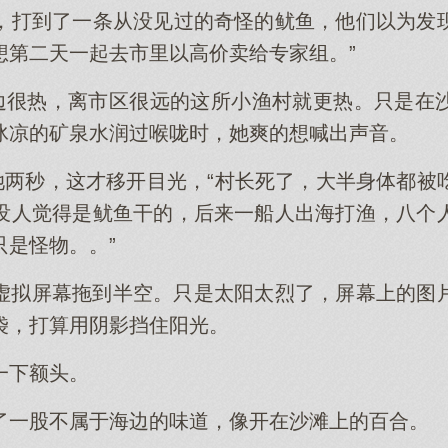
，打到了一条从没见过的奇怪的鱿鱼，他们以为发
想第二天一起去市里以高价卖给专家组。”
海边很热，离市区很远的这所小渔村就更热。只是在
冰凉的矿泉水润过喉咙时，她爽的想喊出声音。
了她两秒，这才移开目光，“村长死了，大半身体都被
没人觉得是鱿鱼干的，后来一船人出海打渔，八个
只是怪物。。”
虚拟屏幕拖到半空。只是太阳太烈了，屏幕上的图
袋，打算用阴影挡住阳光。
一下额头。
了一股不属于海边的味道，像开在沙滩上的百合。