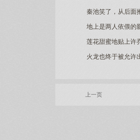
秦池笑了，从后面
地上是两人依偎的
莲花甜蜜地贴上许
火龙也终于被允许
上一页