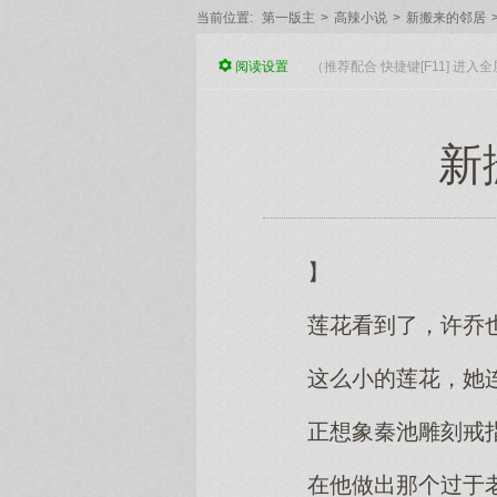
当前位置:
第一版主
>
高辣小说
>
新搬来的邻居
阅读
设置
（推荐配合 快捷键[F11] 进
新
】
莲花看到了，许乔
这么小的莲花，她
正想象秦池雕刻戒
在他做出那个过于