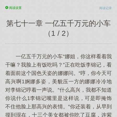
阅读
设置
阅读记录
第七十一章 一亿五千万元的小车
（1 / 2）
一亿五千万元的小车“娜姐，你这样看着我
干嘛？我脸上有饭吃吗？”正在吃饭李锦记，看
着面前这个国色天姿的娜娜问。“哼，你今天可
高兴啊1婀娜多姿，美貌压一方的娜娜冷冷地
对李锦记哼着一声说。“什么高兴，我都不知道
你说什么1李锦记嘴里是这样说，可是即掩饰
不住他脸上那高兴的表情。“你还装着，从早到
摸到现在，十三个美女都被你吃了豆腐，连紫