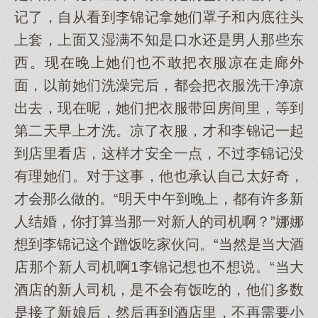
记了，自从看到李锦记拿她们罩子和内底往头
上套，上面又湿满不知是口水还是男人那些东
西。现在晚上她们也不敢把衣服凉在走廊外
面，以前她们洗澡完后，都会把衣服洗干净凉
出去，现在呢，她们把衣服带回房间里，等到
第二天早上才洗。凉了衣服，才和李锦记一起
到店里看店，这样才安全一点，不过李锦记没
有理她们。对于这事，他也承认自己太好奇，
才会那么做的。“明天中午到晚上，都有许多新
人结婚，你打算当那一对新人的司机啊？”娜娜
想到李锦记这个蹭饭吃家伙问。“当然是当大酒
店那个新人司机啊1李锦记想也不想说。“当大
酒店的新人司机，是不会有饭吃的，他们多数
是接了新娘后，然后再到酒店里，不再需要小