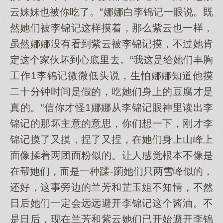
云妹妹也被你吃了。”娜娜白李锦记一眼说。既
然她们被李锦记这样摸着，那么紫云也一样，
虽然娜娜没有看到紫云被李锦记摸，不过她肯
定这个家伙坏到心底里去。“我这是给她们丰胸
工作1李锦记微微低头说，生怕娜娜知道他摸
二十分钟时间是假的，吃她们身上的豆腐才是
真的。“信你才怪1娜娜从李锦记眼神里读出李
锦记的那坏主意的意思，你们想一下，刚才李
锦记摸了又摸，捏了又捏，在她们身上山峰上
面像揉着两团面粉似的。让人感觉根本不像是
在帮她们，而是一种蹂-躏她们只两雪峰似的，
还好，这事旁边的兰芳和芷玉姐不知情，不然
日后她们一定会远远避开李锦记这个酱油。不
是日后，现在兰芳和紫云她们已开始避开李锦