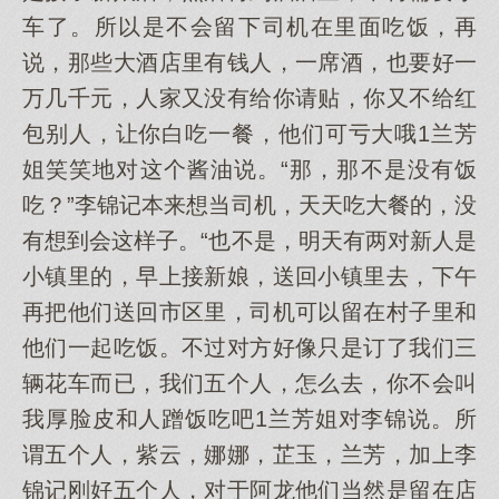
车了。所以是不会留下司机在里面吃饭，再
说，那些大酒店里有钱人，一席酒，也要好一
万几千元，人家又没有给你请贴，你又不给红
包别人，让你白吃一餐，他们可亏大哦1兰芳
姐笑笑地对这个酱油说。“那，那不是没有饭
吃？”李锦记本来想当司机，天天吃大餐的，没
有想到会这样子。“也不是，明天有两对新人是
小镇里的，早上接新娘，送回小镇里去，下午
再把他们送回市区里，司机可以留在村子里和
他们一起吃饭。不过对方好像只是订了我们三
辆花车而已，我们五个人，怎么去，你不会叫
我厚脸皮和人蹭饭吃吧1兰芳姐对李锦说。所
谓五个人，紫云，娜娜，芷玉，兰芳，加上李
锦记刚好五个人，对于阿龙他们当然是留在店