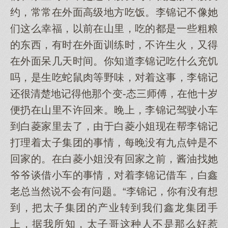
约，常常在外面高级地方吃饭。李锦记不像她
们这么幸福，以前在山里，吃的都是一些粗粮
的东西，有时在外面训练时，不许生火，又得
在外面呆几天时间。你知道李锦记吃什么充饥
吗，是生吃蛇鼠肉等野味，对着这事，李锦记
还很清楚地记得他那个变-态三师傅，在他十岁
便扔在山里不许回来。晚上，李锦记驾驶小车
到白菱家里去了，由于白菱小姐现在帮李锦记
打理着太子集团的事情，每晚没有九点钟是不
回家的。在白菱小姐没有回家之前，酱油找她
爷爷谈借小车的事情，对着李锦记借车，白鑫
老总当然说不会有问题。“李锦记，你有没有想
到，把太子集团的产业转到我们鑫龙集团手
上，据我所知，太子哥这种人不是那么好惹