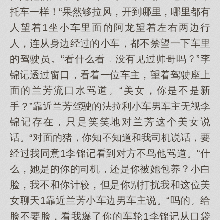
托车一样！“果然够拉风，开到哪里，哪里都有
人望着1坐小车里面的阿龙望着左右两边行
人，连从身边经过的小车，都不禁望一下车里
的驾驶员。“看什么看，没有见过帅哥吗？”李
锦记透过窗口，看着一位车主，望着驾驶座上
面的兰芳流口水骂道。“美女，你是不是新
手？”靠近兰芳驾驶的法拉利小车男车主无视李
锦记存在，只是笑笑地对兰芳这个美女说
话。“对面的猪，你知不知道和我司机说话，要
经过我同意1李锦记看到对方不鸟他骂道。“什
么，她是的你的司机，还是你被她包养？小白
脸，我不和你计较，但是你别打扰我和这位美
女聊天1靠近兰芳小车边男车主说。“吗的。给
脸不要脸，看我爆了你的车轮1李锦记从口袋