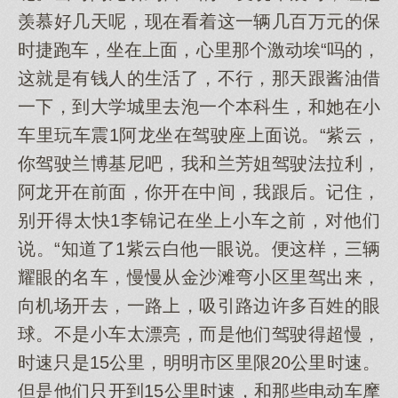
羡慕好几天呢，现在看着这一辆几百万元的保
时捷跑车，坐在上面，心里那个激动埃“吗的，
这就是有钱人的生活了，不行，那天跟酱油借
一下，到大学城里去泡一个本科生，和她在小
车里玩车震1阿龙坐在驾驶座上面说。“紫云，
你驾驶兰博基尼吧，我和兰芳姐驾驶法拉利，
阿龙开在前面，你开在中间，我跟后。记住，
别开得太快1李锦记在坐上小车之前，对他们
说。“知道了1紫云白他一眼说。便这样，三辆
耀眼的名车，慢慢从金沙滩弯小区里驾出来，
向机场开去，一路上，吸引路边许多百姓的眼
球。不是小车太漂亮，而是他们驾驶得超慢，
时速只是15公里，明明市区里限20公里时速。
但是他们只开到15公里时速，和那些电动车摩