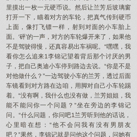
里摸出一枚一元硬币说。然后让兰芳后玻璃窗
打开一下，瞄着对方的车轮，把真气传到硬币
上面，像打飞镖一样，射到对面的小车胎上
面。‘砰’的一声，对方的车轮爆开来了，如果他
不是驾驶得慢，还真容易出车祸呢。“嘿嘿，我
看你怎么追来1李锦记望着背后那个讨厌的男
子，把自己奥迪小车停到路边去说。“你是不是
对他做什么？”一边驾驶小车的兰芳，透过后面
车镜看到对方路在边咱，用脚对自己小车轮踢
着。“没有啊，我什么也没有做，兰芳姐姐，我
能不能问你一个问题？”坐在旁边的李锦记
问。“什么问题，你问吧1兰芳听到他的话说，
心里暗在想：“他不会问我有没有男朋友
吧？”果然，李锦记就是问他这个问题，问她有