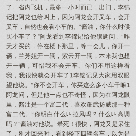
了。省内飞机，最多一小时而已，出门，李锦
记把阿龙也给叫上，因为阿龙会开叉车，会开
叉车，自然也会看小车的。“酱油，你什么时候
买小车了？”阿龙看到李锦记给他锁匙问。“昨
天才买的，停在楼下那里，等一会儿，你开一
辆，兰芳姐开一辆，紫云开一辆，本来我也想
开一辆，可惜我不会开车。你们不用这样看
我，我很快就会开车了1李锦记见大家用双眼
望他说。“你不会开车，你买这么多小车干嘛1
阿龙问，但是他一点也不奇怪，因为在阿龙眼
里，酱油是一个富二代，喜欢耀武扬威那一种
富二代。“你明白什么叫拉风吗？什么叫高调
吗？”酱油对他说。晕死！很快，阿龙又是呆住
了，刚才回来时，看到楼下四辆名车，以为是